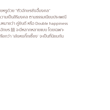
หรูด้วย “ตัวอักษรซังฮี้มงคล”
ความเป็นสิริมงคล ตามธรรมเนียมประเพณี
ความหมายว่า คู่ยินดี หรือ Double happiness
โดยอักษร 囍 จะมีหลากหลายแบบ โดยเฉพาะ
เรียกว่า ‘เล้งหงกิ๊กเซี้ยง’ จะเป็นที่นิยมกัน