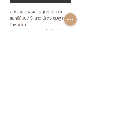
สวย สง่า อลังการ สุดๆๆๆๆ ค่ะ
แมทช์กับชุดเจ้าสาว สีแดง ชมพู ครีม
ได้หมดค่ะ
แถมยังเพิ่มลุค สวยสง่า ให้แก่เจ้าสาว
ด้วยนะคะ
• พัดเจ้าสาว เป็นสิ่งสำคัญในพิธี
ส่งตัวเจ้าสาว
สื่อความหมายถึง โชควาสนา และ
พัดเงินพัดทองเข้าบ้านนะคะ ดังนั้น
เจ้าสาวจะต้องเลือกพัดให้สวย ถูกใจ
เพื่อจะได้ พัดพาโชควาสนาเข้ามาสู่
ครอบครัวนะคะ