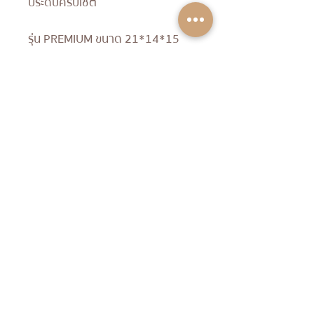
ประดับครบเซต
รุ่น
PREMIUM ขนาด 21*14*15
CM
กล่องสินสอดมงคลรุ่นคลาสสิคที่
แนะนำอีกรุ่นหนึ่งค่ะ สื่อถึงการมีลูก
หลานมากมาย ซึ่งสัญลักษณ์ของ
ความอุดมสมบูรณ์ เป็นการอวยพร
ให้คู่บ่าวสาวมีลูกมากๆ ไว้สืบตระกูล
นั่นเองค่ะ
© 2020 by THE EMPEROR ขันหมากจีน
จักรพรรดิ