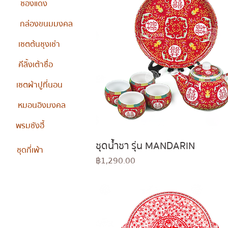
ซองแดง
กล่องขนมมงคล
เซตต้นชุงเช่า
คีลิ้งเต้าซื่อ
เซตผ้าปูที่นอน
หมอนอิงมงคล
พรมซังฮี้
ชุดน้ำชา รุ่น MANDARIN
Quick View
ชุดกี่เพ้า
Price
฿1,290.00