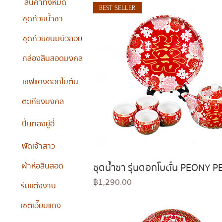
สินค้าทั้งหมด
BEST SELLER
ชุดถ้วยน้ำชา
ชุดถ้วยขนมบัวลอย
กล่องสินสอดมงคล
เซฟแดงดอกโบตั๋น
ตะเกียงมงคล
ปิ่นทองยู่อี่
พัดเจ้าสาว
ผ้าห่อสินสอด
ชุดน้ำชา รุ่นดอกโบตั๋น PEONY 
Quick View
Price
฿1,290.00
ร่มแต่งงาน
เซตเอี๊ยมแดง