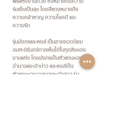
พิธีแต่งงานด้วย ซึ่งหมายถึงความ
ร่มเย็นเป็นสุข โดยสีแดงหมายถึง
ความกล้าหาญ ความโชคดี และ
ความรัก
รุ่นมังกรและหงส์
เป็นลายยอดนิยม
อมตะนิรันดร์กาลเห็นได้ในทุกสิ่งของ
งานแต่ง โดยมังกรเป็นตัวแทนของ
อำนาจและเจ้าบ่าว และ
หงส์เป็น
ตัวแทนของวาสนาและเจ้าสาว ร่ม
แต่งงานรุ่นหงส์และมังกรจึงเป็นการ
อวยพรคู่บ่าวสาวให้อยู่คู่กันยาวนา
นพรั่งพร้อมด้วยอำนาจวาสนา
ช่วย
เหลือเกื้อกูลกันและกัน
Product Info
I'm a product detail. I'm a great