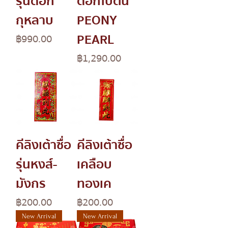
รุ่นดอก
ดอกโบตั๋น
กุหลาบ
PEONY
PEARL
Price
฿990.00
Price
฿1,290.00
คีลิงเต้าซื่อ
คีลิงเต้าซื่อ
รุ่นหงส์-
เคลือบ
มังกร
ทองเค
Price
Price
฿200.00
฿200.00
New Arrival
New Arrival